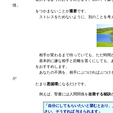
情」
をつかまないことが
重要
です。
ストレスをためないように、別のことを考えて早
相手が変わるまで待っていても、ただ時間が過
基本的に嫌な相手と距離を置くにしても、あなた
をおすすめします。
あなたの不満を、相手にぶつければぶつけるだけ、
が
たまり
悪循環
になるだけです。
例えば、聖書には人間関係を
改善する秘訣
「自分にしてもらいたいと望むとおり、
さい、そうすれば
与えられます」