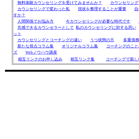
無料体験カウンセリングを受けてみませんか？
カウンセリング
カウンセリングで変わった私
現状を整理することが重要
自
すか？
人間関係でお悩み方
今カウンセリングが必要な時代です
共感できるカウンセラーとして
私の
カウンセリングに対する思い
ット
カウンセリングと
コーチング
の違い
うつ状態の方
多重債
新たな視点コラム集
オリジナルコラム集
コーチングのこと
ズ
Webノウハウ講座
相互リンクのお申し込み
相互リンク集
コーチングで新し