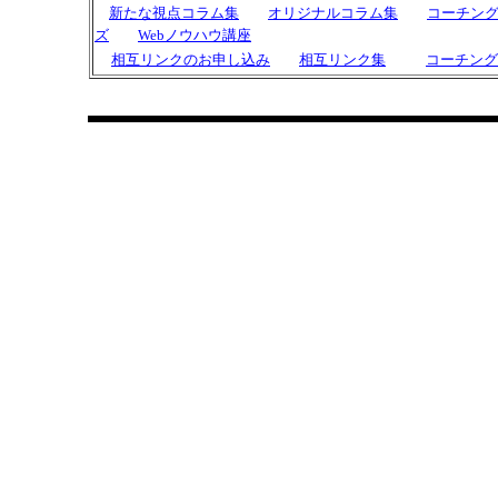
新たな視点コラム集
オリジナルコラム集
コーチン
ズ
Webノウハウ講座
相互リンクのお申し込み
相互リンク集
コーチング