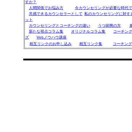
すか？
人間関係でお悩み方
今カウンセリングが必要な時代
共感できるカウンセラーとして
私の
カウンセリングに対す
ット
カウンセリングと
コーチング
の違い
うつ状態の方
新たな視点コラム集
オリジナルコラム集
コーチン
ズ
Webノウハウ講座
相互リンクのお申し込み
相互リンク集
コーチング