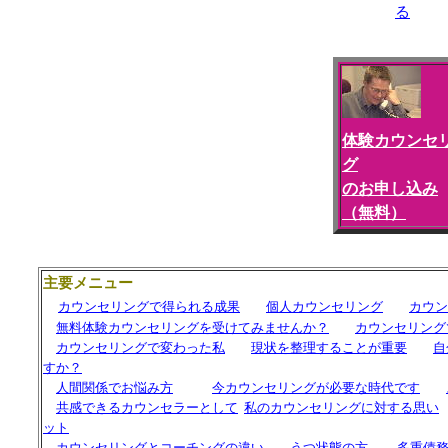
る
体験カウンセ
グ
のお申し込み
（無料）
主要メニュー
カウンセリングで得られる成果
個人カウンセリング
カウン
無料体験カウンセリングを受けてみませんか？
カウンセリング
カウンセリングで変わった私
現状を整理することが重要
自
すか？
人間関係でお悩み方
今カウンセリングが必要な時代です
共感できるカウンセラーとして
私の
カウンセリングに対する思い
ット
カウンセリングと
コーチング
の違い
うつ状態の方
多重債