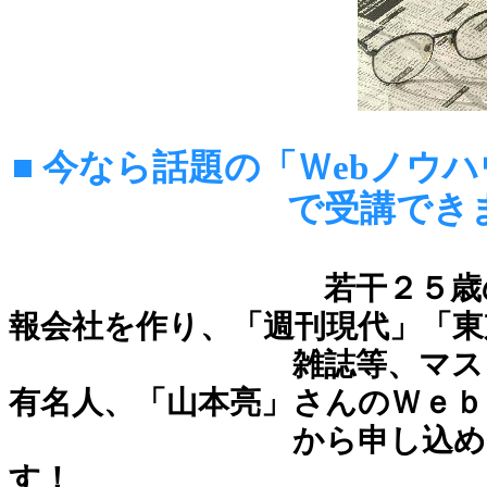
■ 今なら話題の「Ｗebノウ
で受講でき
若干２５歳の若さで
報会社を作り、「週刊現代」「東
雑誌等、マスコミ１３
有名人、「山本亮」さんのＷｅ
から申し込め
す！