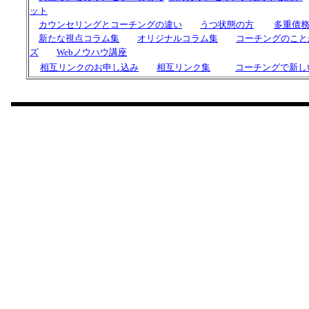
ット
カウンセリングと
コーチング
の違い
うつ状態の方
多重債
新たな視点コラム集
オリジナルコラム集
コーチングのこと
ズ
Webノウハウ講座
相互リンクのお申し込み
相互リンク集
コーチングで新し