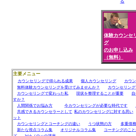
る
体験カウンセ
グ
のお申し込み
（無料）
主要メニュー
カウンセリングで得られる成果
個人カウンセリング
カウン
無料体験カウンセリングを受けてみませんか？
カウンセリング
カウンセリングで変わった私
現状を整理することが重要
自
すか？
人間関係でお悩み方
今カウンセリングが必要な時代です
共感できるカウンセラーとして
私の
カウンセリングに対する思い
ット
カウンセリングと
コーチング
の違い
うつ状態の方
多重債
新たな視点コラム集
オリジナルコラム集
コーチングのこと
ズ
Webノウハウ講座