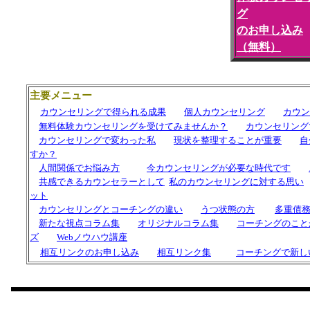
グ
のお申し込み
（無料）
主要メニュー
カウンセリングで得られる成果
個人カウンセリング
カウン
無料体験カウンセリングを受けてみませんか？
カウンセリング
カウンセリングで変わった私
現状を整理することが重要
自
すか？
人間関係でお悩み方
今カウンセリングが必要な時代です
共感できるカウンセラーとして
私の
カウンセリングに対する思い
ット
カウンセリングと
コーチング
の違い
うつ状態の方
多重債
新たな視点コラム集
オリジナルコラム集
コーチングのこと
ズ
Webノウハウ講座
相互リンクのお申し込み
相互リンク集
コーチングで新し