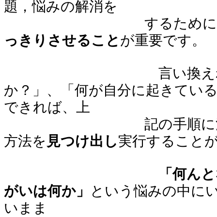
題，悩みの解消を
するためには
っきりさせること
が重要です。
言い換えれば、「
か？」、「何が自分に起きてい
できれば、上
記の手順に沿って、
方法を
見つけ出し
実行すること
「何んと
がいは何か」
という悩みの中に
いまま