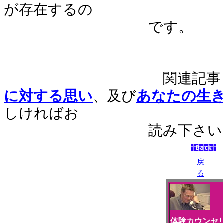
が存在するの
です。
関連記事
に対する思い
、及び
あなたの生
しければお
読み下さい
戻
る
体験カウンセ