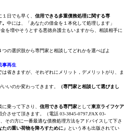
日でも早く、
信用できる多重債務処理に関する専
す。
中には、「あなたの借金を１本化して処理します」
借金を増やそうとする悪徳弁護士もいますから、相談相手に
４つの選択肢から専門家と相談してどれかを選べばよ
民事再生
では省きますが、それぞれにメリット，デメリットがり、ま
いのか変わってきます。
（専門家と相談して選びまし
乗って下さり、
信用できる専門家
として
東京ライフケア
て頂きます。（電話 03-3845-0797,FAX 03-
、その方に一番最適な債務処理方法をアドバイスして下さ
なたの重い荷物を降ろすために」
という本も出版されてい