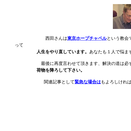
西田さんは
東京ホープチャペル
という教会
って
人生をやり直しています。
あなたも１人で悩ま
最後に再度言わせて頂きます、解決の道は必
荷物を降ろして下さい。
関連記事として
緊急な場合は
もよろしけれ