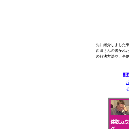
先に紹介しました
西田さんの書かれ
の解決方法や、事
ます。 お勧め度
体験カウ
グ