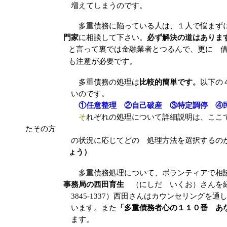
増えてしまうのです。
多重債務に陥っている人は、１人で悩まずに１
門家
に相談して下さい。
必ず解決の道はありま
と言って裏では金融業者とつるんで、更に 
も注意が必要です。
多重債務の処理は
比較的簡単です。
以下の
いのです。
①任意整理 ②自己破産 ③特定調停 ④
そ
れぞれの処理について詳細説明は、ここ
たその方
の状況に応じてどの 処理方法を選択するのがい
ょう）
多重債務処理について、ボランティアで相談に
事務局の西田育生
（にしだ いくお）さんを紹介させ
3845-1337）西田さんはカウンセリングを通し
います。また
「多重債務者心の１１０番 あ
ます。