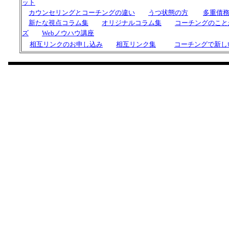
ット
カウンセリングと
コーチング
の違い
うつ状態の方
多重債
新たな視点コラム集
オリジナルコラム集
コーチングのこと
ズ
Webノウハウ講座
相互リンクのお申し込み
相互リンク集
コーチングで新し