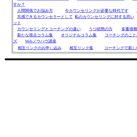
すか？
人間関係でお悩み方
今カウンセリングが必要な時代です
共感できるカウンセラーとして
私の
カウンセリングに対する思い
ット
カウンセリングと
コーチング
の違い
うつ状態の方
多重債
新たな視点コラム集
オリジナルコラム集
コーチングのこと
ズ
Webノウハウ講座
相互リンクのお申し込み
相互リンク集
コーチングで新し