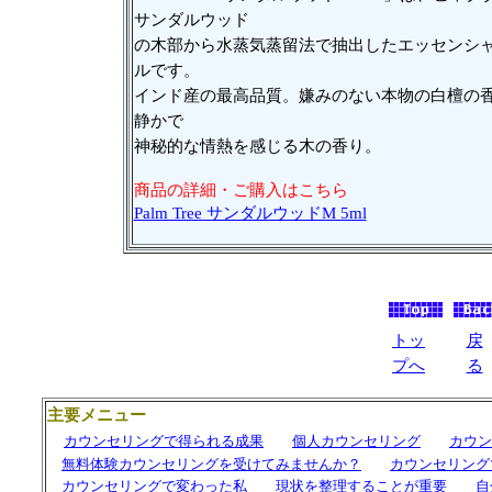
サンダルウッド
の木部から水蒸気蒸留法で抽出したエッセンシ
ルです。
インド産の最高品質。嫌みのない本物の白檀の
静かで
神秘的な情熱を感じる木の香り。
商品の詳細・ご購入はこちら
Palm Tree サンダルウッドM 5ml
トッ
戻
プへ
る
主要メニュー
カウンセリングで得られる成果
個人カウンセリング
カウン
無料体験カウンセリングを受けてみませんか？
カウンセリング
カウンセリングで変わった私
現状を整理することが重要
自