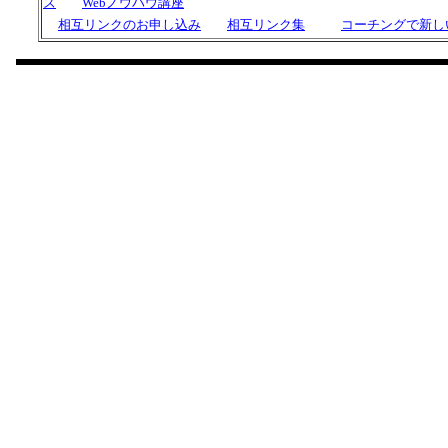
ズ
Webノウハウ講座
相互リンクのお申し込み
相互リンク集
コーチングで新し