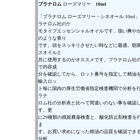
プラナロム
ローズマリー
10ml
「プラナロム ローズマリー・シネオール 10ml
ラナロム社のケ
モタイプエッセンシャルオイルです。強い爽や
のような香り
です。頭をスッキリさせたい時などに最適。朝
スオイルと
共に使用するのがオススメです。プラナロム社
で内容成
分を確認してから、ロット番号を指定して精油
輸入ロッ
ト毎に国内の厚生労働省指定検査機関で分析を
ラナ
ロム社の分析表と比べて間違いのない事を確認
す。更
に29種類の残留農薬検査と、酸化防止剤検査を
ま
す。お買い求めになった精油の品質を確認でき
分析