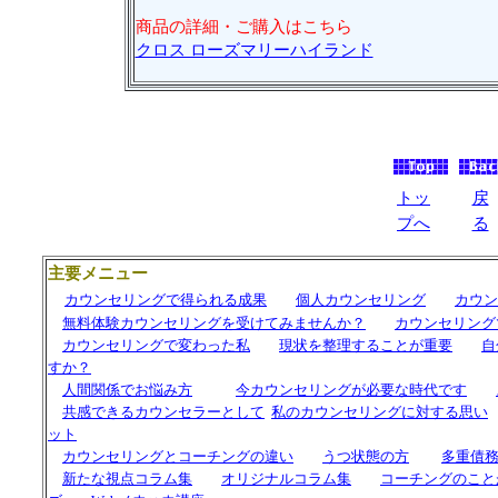
商品の詳細・ご購入はこちら
クロス ローズマリーハイランド
トッ
戻
プへ
る
主要メニュー
カウンセリングで得られる成果
個人カウンセリング
カウン
無料体験カウンセリングを受けてみませんか？
カウンセリング
カウンセリングで変わった私
現状を整理することが重要
自
すか？
人間関係でお悩み方
今カウンセリングが必要な時代です
共感できるカウンセラーとして
私の
カウンセリングに対する思い
ット
カウンセリングと
コーチング
の違い
うつ状態の方
多重債
新たな視点コラム集
オリジナルコラム集
コーチングのこと