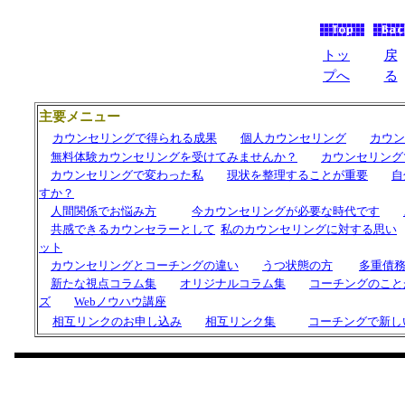
トッ
戻
プへ
る
主要メニュー
カウンセリングで得られる成果
個人カウンセリング
カウン
無料体験カウンセリングを受けてみませんか？
カウンセリング
カウンセリングで変わった私
現状を整理することが重要
自
すか？
人間関係でお悩み方
今カウンセリングが必要な時代です
共感できるカウンセラーとして
私の
カウンセリングに対する思い
ット
カウンセリングと
コーチング
の違い
うつ状態の方
多重債
新たな視点コラム集
オリジナルコラム集
コーチングのこと
ズ
Webノウハウ講座
相互リンクのお申し込み
相互リンク集
コーチングで新し