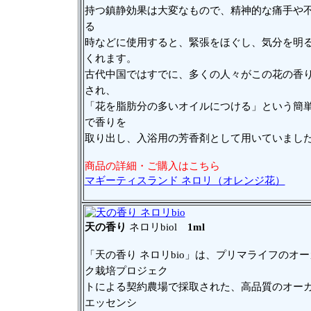
持つ鎮静効果は大変なもので、精神的な痛手や
る
時などに使用すると、緊張をほぐし、気分を明
くれます。
古代中国ではすでに、多くの人々がこの花の香
され、
「花を脂肪分の多いオイルにつける」という簡
で香りを
取り出し、入浴用の芳香剤として用いていまし
商品の詳細・ご購入はこちら
マギーティスランド ネロリ（オレンジ花）
天の香り
ネロリbiol
1ml
「天の香り ネロリbio」は、プリマライフのオ
ク栽培プロジェク
トによる契約農場で採取された、高品質のオー
エッセンシ