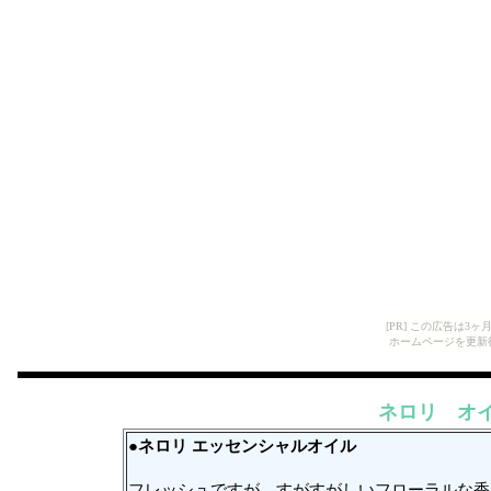
[PR] この広告は
ホームページを更新
ネロリ オ
●ネロリ エッセンシャルオイル
フレッシュですが、すがすがしいフローラルな香