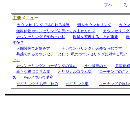
プへ
る
主要メニュー
カウンセリングで得られる成果
個人カウンセリング
カウン
無料体験カウンセリングを受けてみませんか？
カウンセリング
カウンセリングで変わった私
現状を整理することが重要
自
すか？
人間関係でお悩み方
今カウンセリングが必要な時代です
共感できるカウンセラーとして
私の
カウンセリングに対する思い
ット
カウンセリングと
コーチング
の違い
うつ状態の方
多重債
新たな視点コラム集
オリジナルコラム集
コーチングのこと
ズ
Webノウハウ講座
相互リンクのお申し込み
相互リンク集
コーチングで新し